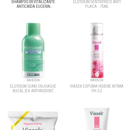
SHAMPOO REVITALIZANTE
ELGYDIUM DENTRIFRICO ANTI
ANTICAÍDA EUCERIN
PLACA - 75ML
DERMOCAPILLAIRE 250ML
SIN STOCK
SIN STOCK
ELGYDIUM GUMS ENJUAGUE
VIASEK ESPUMA HIGIENE INTIMA
BUCAL (EX ARTHRODONT
PH 3,5
ENJUAGUE) X 300ML