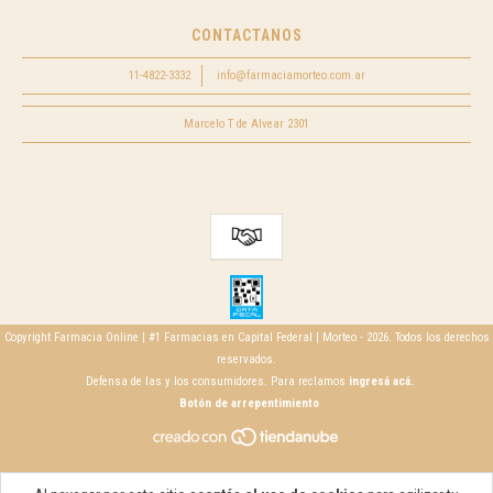
CONTACTANOS
11-4822-3332
info@farmaciamorteo.com.ar
Marcelo T de Alvear 2301
Copyright Farmacia Online | #1 Farmacias en Capital Federal | Morteo - 2026. Todos los derechos
reservados.
Defensa de las y los consumidores. Para reclamos
ingresá acá.
Botón de arrepentimiento